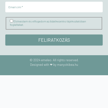
Elolvastam és elfogadom az Adatkezelési tájékoztatóban
foglaltakat.
© 2024 emeleo. All rights reserved.
Designed with ❤ by manyokibea.hu