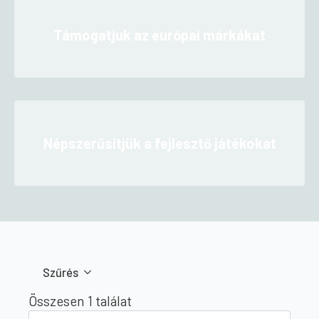
Támogatjuk az európai márkákat
Népszerűsítjük a fejlesztő játékokat
Szűrés
Összesen 1 találat