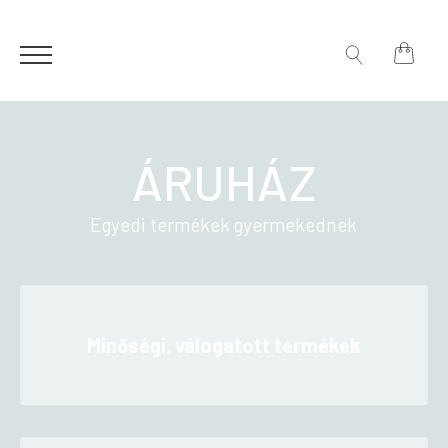
Search
for:
Search
for:
ÁRUHÁZ
Egyedi termékek gyermekednek
Minőségi, válogatott termékek