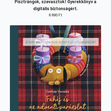
Pisztrángok, szevasztok! Gyerekkönyv a
digitális biztonságért.
6 990
Ft
A termék rendelésre érhető el – írjon nekünk!