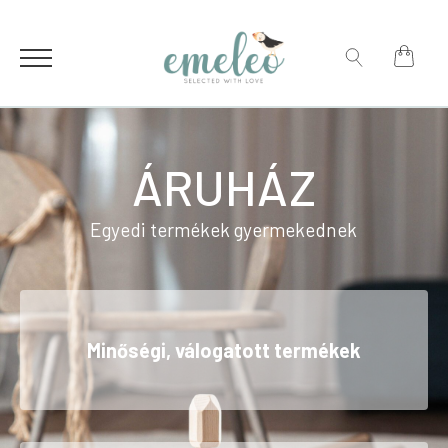
for:
Search
for:
ÁRUHÁZ
Egyedi termékek gyermekednek
Minőségi, válogatott termékek