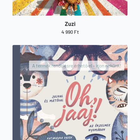
Zuzi
4 990
Ft
A termék rendelésre érhető el – írjon nekünk!