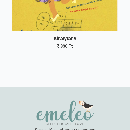
Királylány
3 990
Ft
Szívvel-lélekkel készült webshop