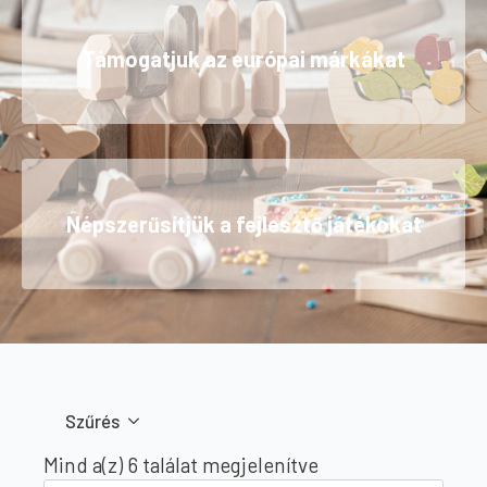
Támogatjuk az európai márkákat
Népszerűsítjük a fejlesztő játékokat
Szűrés
Sorted
Mind a(z) 6 találat megjelenítve