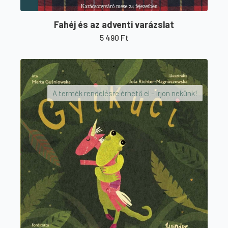
Fahéj és az adventi varázslat
5 490
Ft
A termék rendelésre érhető el – írjon nekünk!