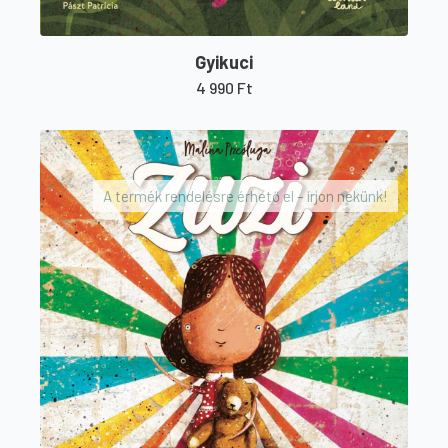
Gyikuci
4 990
Ft
A termék rendelésre érhető el – írjon nekünk!