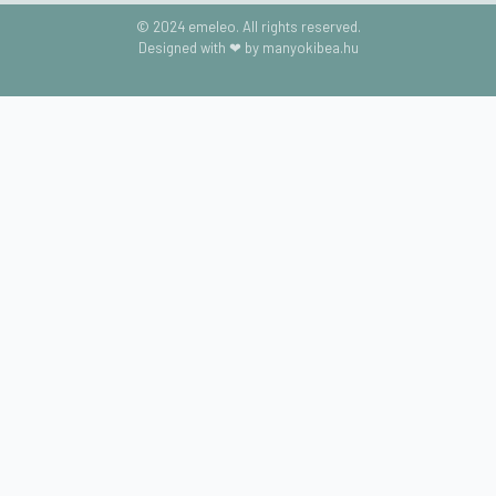
© 2024 emeleo. All rights reserved.
Designed with ❤ by manyokibea.hu