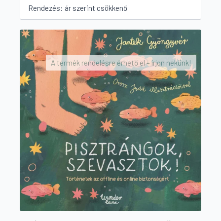
by
price:
high
to
low
A termék rendelésre érhető el – írjon nekünk!