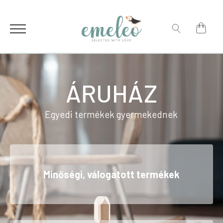
for:
Search
for:
ÁRUHÁZ
Egyedi termékek gyermekednek
Minőségi, válogatott termékek