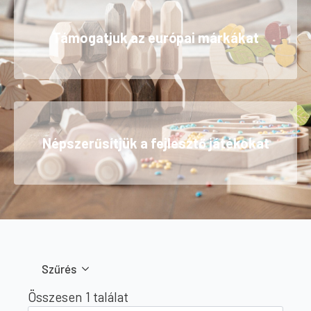
Támogatjuk az európai márkákat
Népszerűsítjük a fejlesztő játékokat
Szűrés
Összesen 1 találat