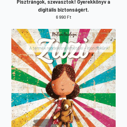
Pisztrángok, szevasztok! Gyerekkönyv a
digitális biztonságért.
6 990
Ft
A termék rendelésre érhető el – írjon nekünk!