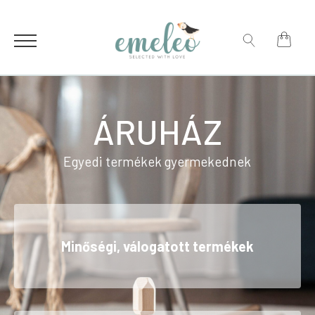
for:
Search
for:
ÁRUHÁZ
Egyedi termékek gyermekednek
Minőségi, válogatott termékek