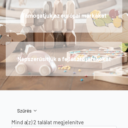
Támogatjuk az európai márkákat
Népszerűsítjük a fejlesztő játékokat
Szűrés
Sorted
Mind a(z) 2 találat megjelenítve