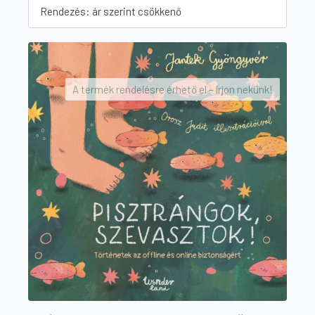
by
price:
high
to
low
A termék rendelésre érhető el – írjon nekünk!