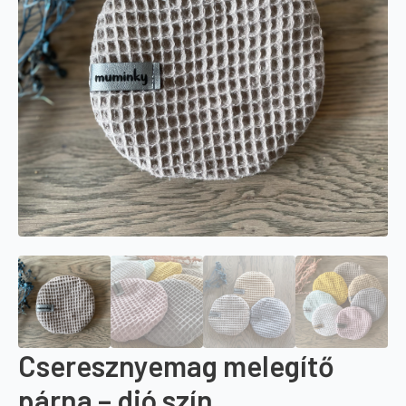
Cseresznyemag melegítő
párna – dió szín