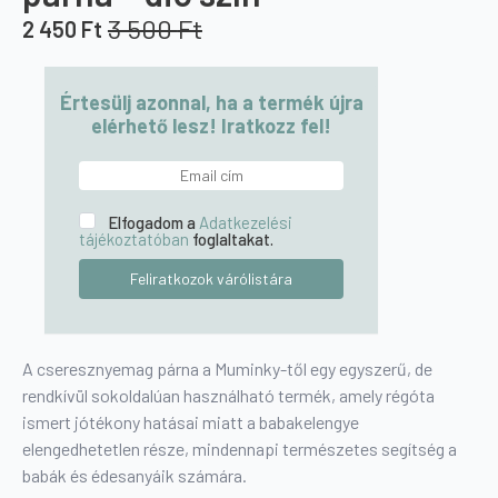
3 500
Ft
2 450
Ft
Original
Current
price
price
was:
is:
Értesülj azonnal, ha a termék újra
3
2
elérhető lesz! Iratkozz fel!
500 Ft.
450 Ft.
Elfogadom a
Adatkezelési
tájékoztatóban
foglaltakat.
A cseresznyemag párna a Muminky-től egy egyszerű, de
rendkívül sokoldalúan használható termék, amely régóta
ismert jótékony hatásai miatt a babakelengye
elengedhetetlen része, mindennapi természetes segítség a
babák és édesanyáik számára.