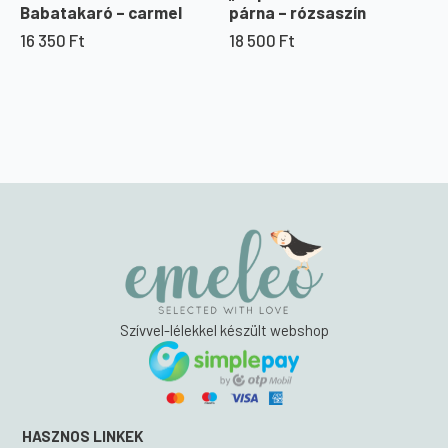
Babatakaró – carmel
párna – rózsaszín
16 350
Ft
18 500
Ft
Szívvel-lélekkel készült webshop
HASZNOS LINKEK