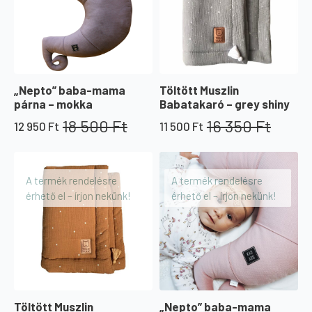
Töltött Muszlin
„Nepto” baba-mama
Babatakaró – grey shiny
párna – mokka
16 350
Ft
18 500
Ft
11 500
Ft
12 950
Ft
Original
Current
Original
Current
price
price
price
price
was:
is:
was:
is:
16
11
18
12
A termék rendelésre
A termék rendelésre
350 Ft.
500 Ft.
500 Ft.
950 Ft.
érhető el – írjon nekünk!
érhető el – írjon nekünk!
Töltött Muszlin
„Nepto” baba-mama