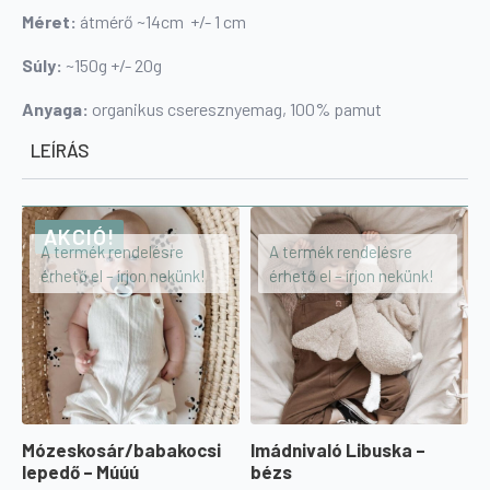
Méret:
átmérő ~14cm +/- 1 cm
Súly:
~150g +/- 20g
Anyaga:
organikus cseresznyemag, 100% pamut
LEÍRÁS
AKCIÓ!
A termék rendelésre
A termék rendelésre
érhető el – írjon nekünk!
érhető el – írjon nekünk!
Mózeskosár/babakocsi
Imádnivaló Libuska –
lepedő – Múúú
bézs