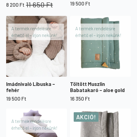
11 650
Ft
19 500
Ft
8 200
Ft
Original
Current
price
price
was:
is:
11
8
A termék rendelésre
A termék rendelésre
650 Ft.
200 Ft.
érhető el – írjon nekünk!
érhető el – írjon nekünk!
Imádnivaló Libuska –
Töltött Muszlin
fehér
Babatakaró – aloe gold
19 500
Ft
16 350
Ft
AKCIÓ!
A termék rendelésre
érhető el – írjon nekünk!