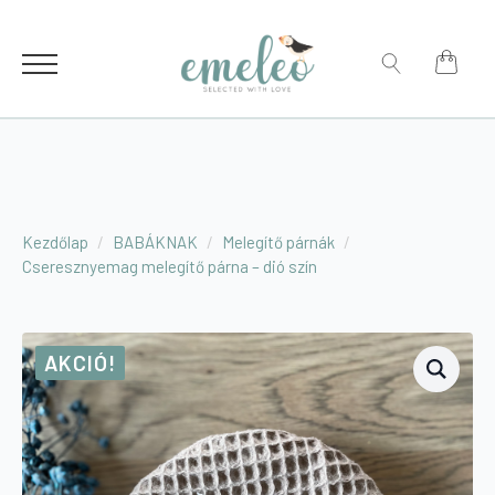
for:
Search
for:
Kezdőlap
BABÁKNAK
Melegítő párnák
Cseresznyemag melegítő párna – dió szín
AKCIÓ!