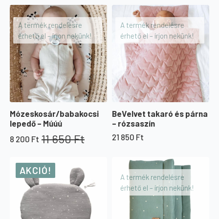
price
price
300 Ft
was:
is:
-
18
12
A termék rendelésre
A termék rendelésre
20
500 Ft.
950 Ft.
érhető el – írjon nekünk!
érhető el – írjon nekünk!
900 Ft
Mózeskosár/babakocsi
BeVelvet takaró és párna
lepedő – Múúú
– rózsaszín
11 650
Ft
21 850
Ft
8 200
Ft
Original
Current
price
price
was:
is:
AKCIÓ!
11
8
A termék rendelésre
650 Ft.
200 Ft.
érhető el – írjon nekünk!