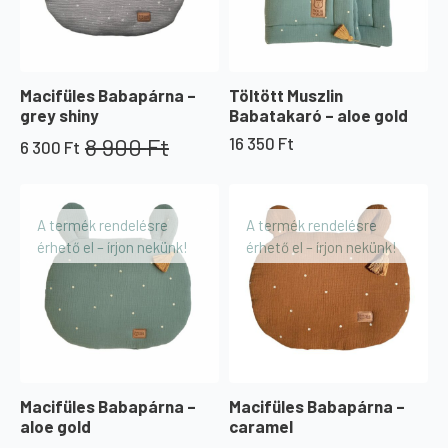
Macifüles Babapárna –
Töltött Muszlin
grey shiny
Babatakaró – aloe gold
8 900
Ft
16 350
Ft
6 300
Ft
Original
Current
price
price
was:
is:
8
6
A termék rendelésre
A termék rendelésre
900 Ft.
300 Ft.
érhető el – írjon nekünk!
érhető el – írjon nekünk!
Macifüles Babapárna –
Macifüles Babapárna –
aloe gold
caramel