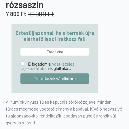
rózsaszín
10 990
Ft
7 800
Ft
Original
Current
price
price
was:
is:
Értesülj azonnal, ha a termék újra
10
7
elérhető lesz! Iratkozz fel!
990 Ft.
800 Ft.
Elfogadom a
Adatkezelési
tájékoztatóban
foglaltakat.
A Muminky nyuszifüles kapucnis törölközőjével minden
fürdés megmosolyogtató élmény a babával. Kiváló nedvszívó
tulajdonságokkal rendelkezik, csodásan puha és rendkívül
gyorsan szárad.