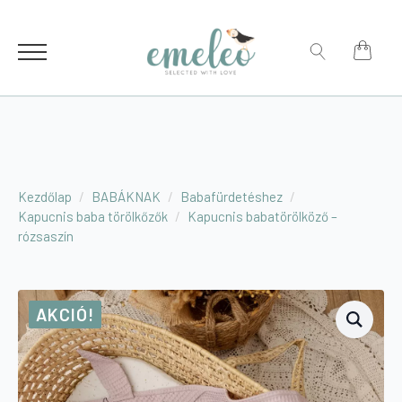
for:
Search
for:
Kezdőlap
BABÁKNAK
Babafürdetéshez
Kapucnis baba törölkőzők
Kapucnis babatörölköző –
rózsaszín
AKCIÓ!