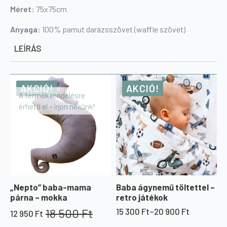
Méret:
75x75cm
Anyaga:
100% pamut darázsszövet (waffle szövet)
LEÍRÁS
AKCIÓ!
AKCIÓ!
A termék rendelésre
érhető el – írjon nekünk!
„Nepto” baba-mama
Baba ágynemű töltettel –
párna – mokka
retro játékok
18 500
Ft
15 300
Ft
–
20 900
Ft
12 950
Ft
Ártartomány:
Original
Current
15