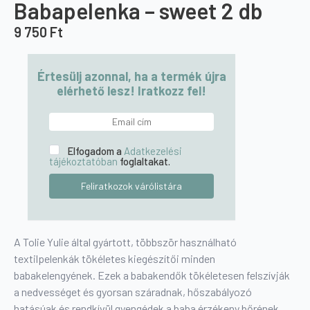
Babapelenka – sweet 2 db
9 750
Ft
Értesülj azonnal, ha a termék újra
elérhető lesz! Iratkozz fel!
Elfogadom a
Adatkezelési
tájékoztatóban
foglaltakat.
A Tolie Yulie által gyártott, többször használható
textilpelenkák tökéletes kiegészítői minden
babakelengyének. Ezek a babakendők tökéletesen felszívják
a nedvességet és gyorsan száradnak, hőszabályozó
hatásúak és rendkívül gyengédek a baba érzékeny bőrének.