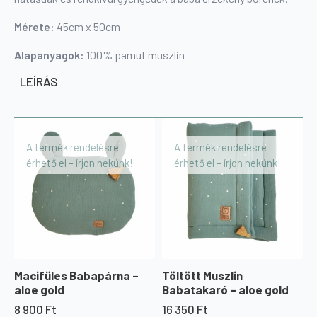
Mérete
: 45cm x 50cm
Alapanyagok
:
100% pamut muszlin
LEÍRÁS
A termék rendelésre
A termék rendelésre
érhető el – írjon nekünk!
érhető el – írjon nekünk!
Macifüles Babapárna –
Töltött Muszlin
aloe gold
Babatakaró – aloe gold
8 900
Ft
16 350
Ft