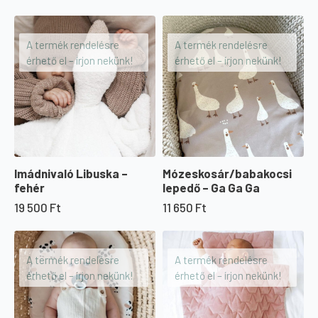
A termék rendelésre
A termék rendelésre
érhető el – írjon nekünk!
érhető el – írjon nekünk!
Imádnivaló Libuska –
Mózeskosár/babakocsi
fehér
lepedő – Ga Ga Ga
19 500
Ft
11 650
Ft
A termék rendelésre
A termék rendelésre
érhető el – írjon nekünk!
érhető el – írjon nekünk!