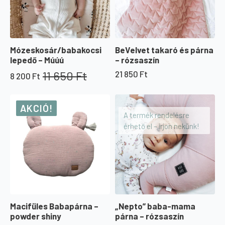
Mózeskosár/babakocsi
BeVelvet takaró és párna
lepedő – Múúú
– rózsaszín
11 650
Ft
21 850
Ft
8 200
Ft
Original
Current
price
price
was:
is:
AKCIÓ!
11
8
A termék rendelésre
650 Ft.
200 Ft.
érhető el – írjon nekünk!
Macifüles Babapárna –
„Nepto” baba-mama
powder shiny
párna – rózsaszín