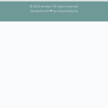
© 2024 emeleo. All rights reserved.
Designed with ❤ by manyokibea.hu