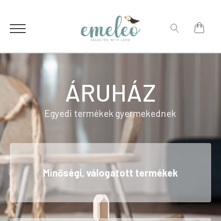
for:
Search
for:
ÁRUHÁZ
Egyedi termékek gyermekednek
Minőségi, válogatott termékek