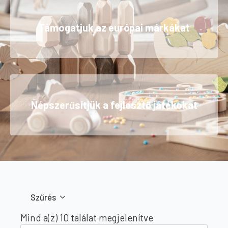
Támogatjuk az európai márkákat
Népszerűsítjük a fejlesztő játékokat
Szűrés
Sorted
Mind a(z) 10 találat megjelenítve