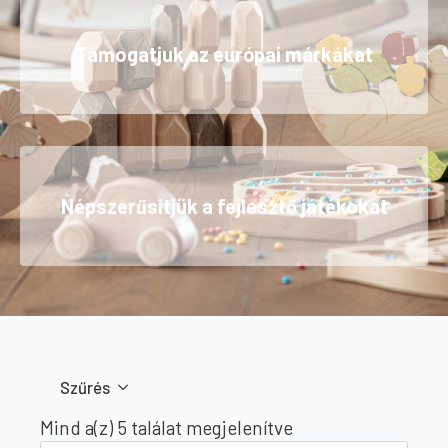
Támogatjuk az európai márkákat
Népszerűsítjük a fejlesztő játékokat
Szűrés
Sorted
Mind a(z) 5 találat megjelenítve