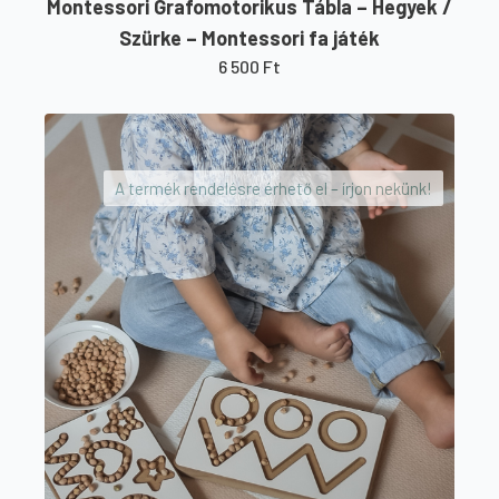
Montessori Grafomotorikus Tábla – Hegyek /
Szürke – Montessori fa játék
6 500
Ft
A termék rendelésre érhető el – írjon nekünk!