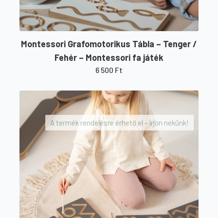
Montessori Grafomotorikus Tábla – Tenger /
Fehér – Montessori fa játék
6 500
Ft
A termék rendelésre érhető el – írjon nekünk!