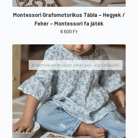
Montessori Grafomotorikus Tábla – Hegyek /
Fehér – Montessori fa játék
6 500
Ft
A termék rendelésre érhető el – írjon nekünk!