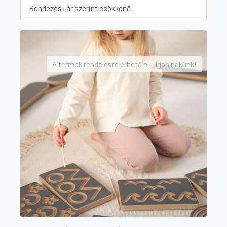
by
price:
high
to
low
A termék rendelésre érhető el – írjon nekünk!