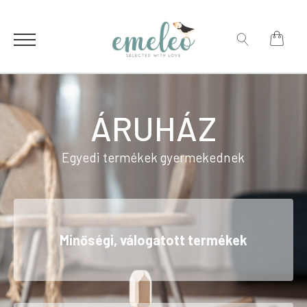
for:
Search
for:
ÁRUHÁZ
Egyedi termékek gyermekednek
Minőségi, válogatott termékek