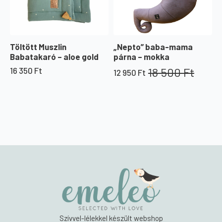
Töltött Muszlin
„Nepto” baba-mama
Babatakaró – aloe gold
párna – mokka
18 500
Ft
16 350
Ft
12 950
Ft
Original
Current
price
price
was:
is:
18
12
500 Ft.
950 Ft.
Szívvel-lélekkel készült webshop