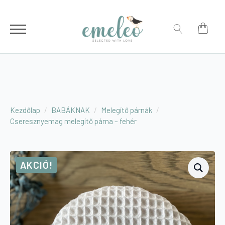
for:
Search
for:
Kezdőlap
BABÁKNAK
Melegítő párnák
Cseresznyemag melegítő párna – fehér
AKCIÓ!