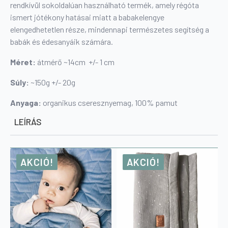
rendkívül sokoldalúan használható termék, amely régóta
ismert jótékony hatásai miatt a babakelengye
elengedhetetlen része, mindennapi természetes segítség a
babák és édesanyáik számára.
Méret:
átmérő ~14cm +/- 1 cm
Súly:
~150g +/- 20g
Anyaga:
organikus cseresznyemag, 100% pamut
LEÍRÁS
AKCIÓ!
AKCIÓ!