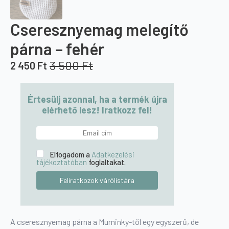
Cseresznyemag melegítő
párna – fehér
3 500
Ft
2 450
Ft
Original
Current
price
price
was:
is:
Értesülj azonnal, ha a termék újra
3
2
elérhető lesz! Iratkozz fel!
500 Ft.
450 Ft.
Elfogadom a
Adatkezelési
tájékoztatóban
foglaltakat.
A cseresznyemag párna a Muminky-től egy egyszerű, de