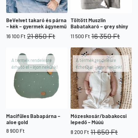
Töltött Muszlin
BeVelvet takaró és párna
Babatakaró – grey shiny
– kék – gyermek ágynemű
16 350
Ft
21 850
Ft
11 500
Ft
16 100
Ft
Original
Current
Original
Current
price
price
price
price
was:
is:
was:
is:
16
11
21
16
A termék rendelésre
A termék rendelésre
350 Ft.
500 Ft.
850 Ft.
100 Ft.
érhető el – írjon nekünk!
érhető el – írjon nekünk!
Macifüles Babapárna –
Mózeskosár/babakocsi
aloe gold
lepedő – Múúú
11 650
Ft
8 900
Ft
8 200
Ft
Original
Current