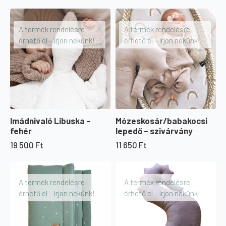
price
price
was:
is:
11
8
A termék rendelésre
A termék rendelésre
650 Ft.
200 Ft.
érhető el – írjon nekünk!
érhető el – írjon nekünk!
Imádnivaló Libuska –
Mózeskosár/babakocsi
fehér
lepedő – szivárvány
19 500
Ft
11 650
Ft
A termék rendelésre
A termék rendelésre
érhető el – írjon nekünk!
érhető el – írjon nekünk!