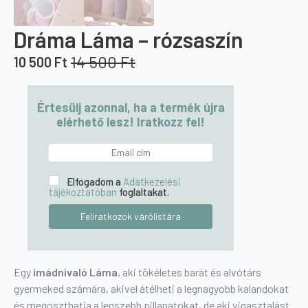
Dráma Láma – rózsaszín
14 500
Ft
10 500
Ft
Original
Current
price
price
was:
is:
Értesülj azonnal, ha a termék újra
14
10
elérhető lesz! Iratkozz fel!
500 Ft.
500 Ft.
Elfogadom a
Adatkezelési
tájékoztatóban
foglaltakat.
Egy
imádnivaló Láma
, aki tökéletes barát és alvótárs
gyermeked számára, akivel átélheti a legnagyobb kalandokat
és megoszthatja a legszebb pillanatokat, de aki vigasztalást