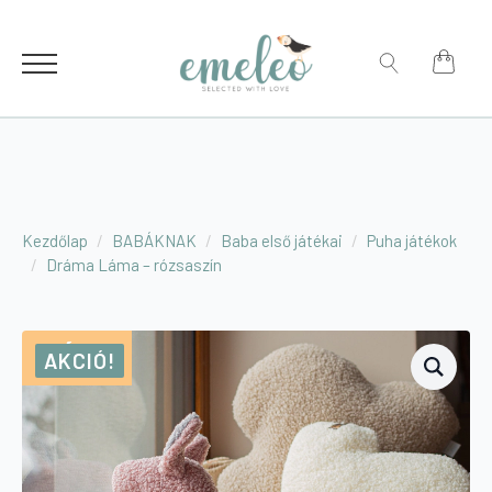
for:
Search
for:
Kezdőlap
BABÁKNAK
Baba első játékai
Puha játékok
Dráma Láma – rózsaszín
ÚJ!
AKCIÓ!