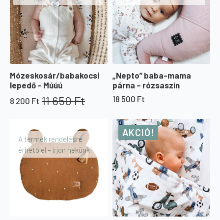
Mózeskosár/babakocsi
„Nepto” baba-mama
lepedő – Múúú
párna – rózsaszín
11 650
Ft
18 500
Ft
8 200
Ft
Original
Current
price
price
was:
is:
AKCIÓ!
11
8
A termék rendelésre
650 Ft.
200 Ft.
érhető el – írjon nekünk!