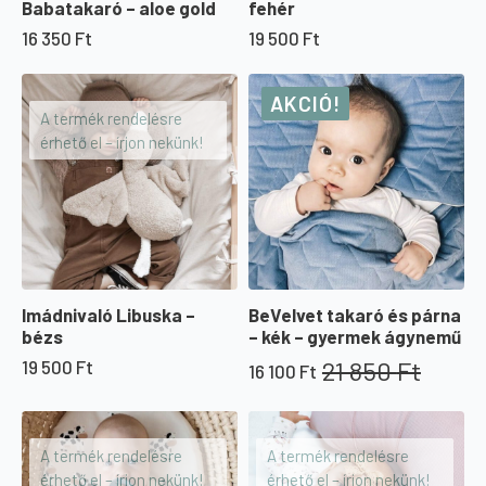
Babatakaró – aloe gold
fehér
16 350
Ft
19 500
Ft
AKCIÓ!
A termék rendelésre
érhető el – írjon nekünk!
Imádnivaló Libuska –
BeVelvet takaró és párna
bézs
– kék – gyermek ágynemű
21 850
Ft
19 500
Ft
16 100
Ft
Original
Current
price
price
was:
is:
21
16
A termék rendelésre
A termék rendelésre
850 Ft.
100 Ft.
érhető el – írjon nekünk!
érhető el – írjon nekünk!