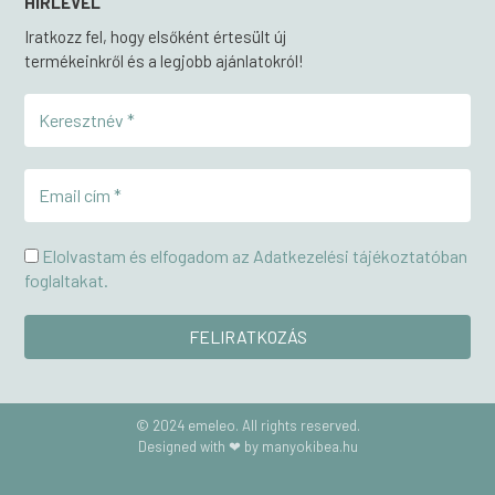
HÍRLEVÉL
Iratkozz fel, hogy elsőként értesült új
termékeinkről és a legjobb ajánlatokról!
Elolvastam és elfogadom az Adatkezelési tájékoztatóban
foglaltakat.
© 2024 emeleo. All rights reserved.
Designed with ❤ by manyokibea.hu