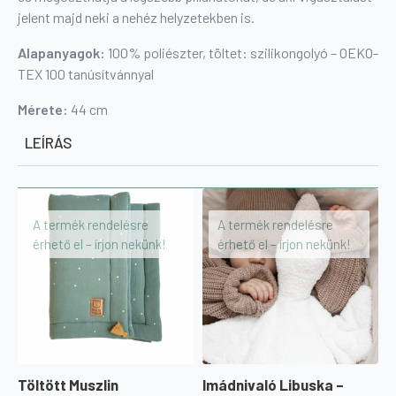
jelent majd neki a nehéz helyzetekben is.
Alapanyagok:
100% poliészter, töltet: szilikongolyó – OEKO-
TEX 100 tanúsítvánnyal
Mérete:
44 cm
LEÍRÁS
A termék rendelésre
A termék rendelésre
érhető el – írjon nekünk!
érhető el – írjon nekünk!
Töltött Muszlin
Imádnivaló Libuska –