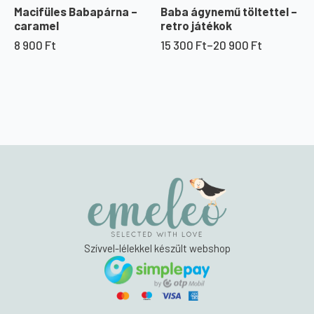
Macifüles Babapárna –
Baba ágynemű töltettel –
caramel
retro játékok
8 900
Ft
15 300
Ft
–
20 900
Ft
Ártartomány:
15
300 Ft
-
20
900 Ft
Szívvel-lélekkel készült webshop