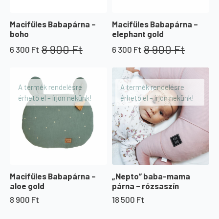
Macifüles Babapárna –
Macifüles Babapárna –
boho
elephant gold
8 900
Ft
8 900
Ft
6 300
Ft
6 300
Ft
Original
Current
Original
Current
price
price
price
price
was:
is:
was:
is:
8
6
8
6
A termék rendelésre
A termék rendelésre
900 Ft.
300 Ft.
900 Ft.
300 Ft.
érhető el – írjon nekünk!
érhető el – írjon nekünk!
Macifüles Babapárna –
„Nepto” baba-mama
aloe gold
párna – rózsaszín
8 900
Ft
18 500
Ft