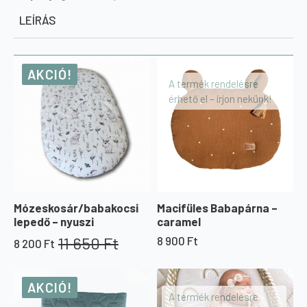
LEÍRÁS
AKCIÓ!
A termék rendelésre
érhető el – írjon nekünk!
Mózeskosár/babakocsi
Macifüles Babapárna –
lepedő – nyuszi
caramel
11 650
Ft
8 900
Ft
8 200
Ft
Original
Current
price
price
was:
is:
AKCIÓ!
11
8
A termék rendelésre
650 Ft.
200 Ft.