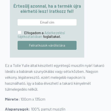
Értesülj azonnal, ha a termék újra
elérhető lesz! Iratkozz fel!
Elfogadom a
Adatkezelési
tájékoztatóban
foglaltakat.
Ez a Tolie Yulie által készített egyrétegű muszlin nyári takaró
ideális a babának szunyókálás vagy séta közben. Nagyon
vékony, légáteresztő, ezért melegebb napokon is
használható, így a baba élvezheti a takaró kényelmét
túlmelegedés nélkül.
Mérete:
100cm x 135cm
Alapanyagok:
100% pamut muszlin