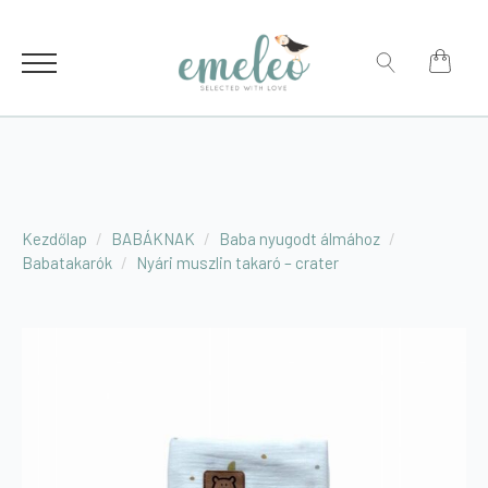
for:
Search
for:
Kezdőlap
BABÁKNAK
Baba nyugodt álmához
Babatakarók
Nyári muszlin takaró – crater