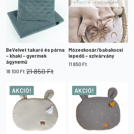
érhető el – írjon nekünk!
BeVelvet takaró és párna
Mózeskosár/babakocsi
– khaki – gyermek
lepedő – szivárvány
ágynemű
11 650
Ft
21 850
Ft
16 100
Ft
Original
Current
price
price
was:
is:
AKCIÓ!
AKCIÓ!
21
16
850 Ft.
100 Ft.