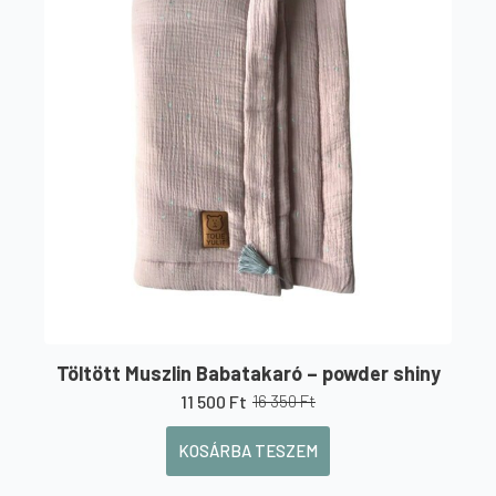
Töltött Muszlin Babatakaró – powder shiny
11 500
Ft
16 350
Ft
Original
Current
price
price
KOSÁRBA TESZEM
was:
is:
16
11
350 Ft.
500 Ft.