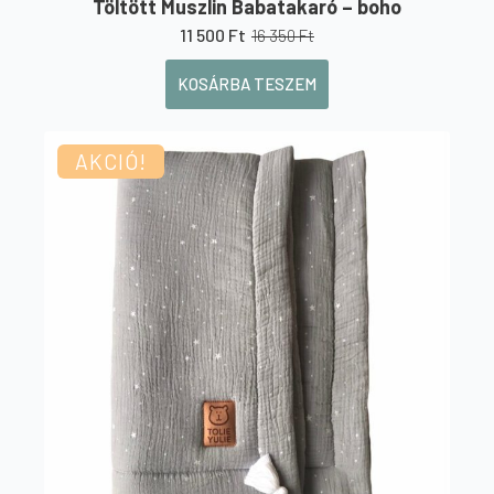
Töltött Muszlin Babatakaró – boho
11 500
Ft
16 350
Ft
Original
Current
price
price
KOSÁRBA TESZEM
was:
is:
16
11
350 Ft.
500 Ft.
AKCIÓ!