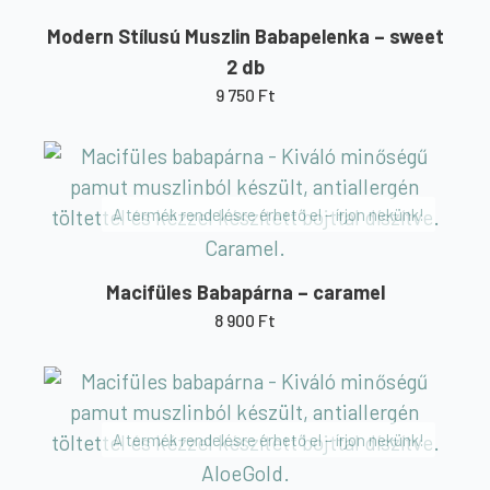
Modern Stílusú Muszlin Babapelenka – sweet
2 db
9 750
Ft
A termék rendelésre érhető el – írjon nekünk!
Macifüles Babapárna – caramel
8 900
Ft
A termék rendelésre érhető el – írjon nekünk!