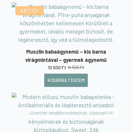
was:
is:
14
10
AKCIÓ!
500 Ft.
500 Ft.
Muszlin babaágynemű – kis barna
virágmintával – gyermek ágynemű
10 500
Ft
14 500
Ft
Original
Current
price
price
KOSÁRBA TESZEM
was:
is:
14
10
500 Ft.
500 Ft.
A termék rendelésre érhető el – írjon nekünk!