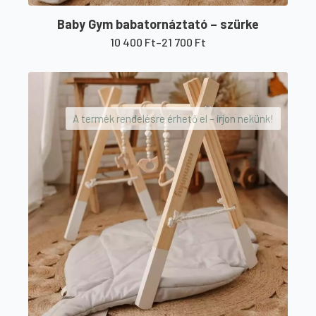
Baby Gym babatornáztató – szürke
10 400
Ft
–
21 700
Ft
Ártartomány:
10
Ennek
400 Ft
a
-
21
terméknek
700 Ft
A termék rendelésre érhető el – írjon nekünk!
több
variációja
van.
A
változatok
a
termékoldalon
választhatók
ki