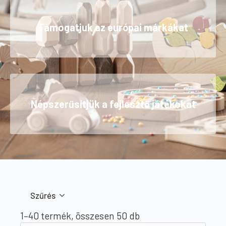
Támogatjuk az európai márkákat
Népszerűsítjük a fejlesztő játékokat
Szűrés
Sorted
1–40 termék, összesen 50 db