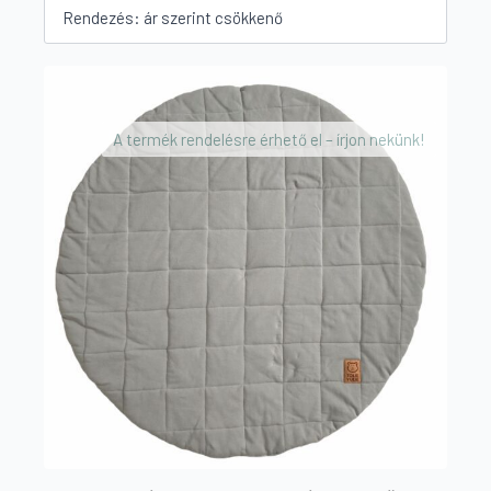
by
price:
high
to
low
A termék rendelésre érhető el – írjon nekünk!