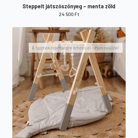
Steppelt játszószőnyeg – menta zöld
24 500
Ft
Ennek
a
terméknek
A termék rendelésre érhető el – írjon nekünk!
több
variációja
van.
A
változatok
a
termékoldalon
választhatók
ki