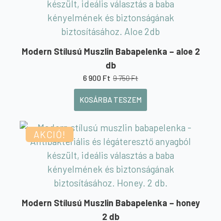
Modern Stílusú Muszlin Babapelenka – aloe 2
db
6 900
Ft
9 750
Ft
Original
Current
price
price
KOSÁRBA TESZEM
was:
is:
9
6
750 Ft.
900 Ft.
AKCIÓ!
Modern Stílusú Muszlin Babapelenka – honey
2 db