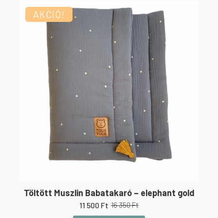
AKCIÓ!
Töltött Muszlin Babatakaró – elephant gold
11 500
Ft
16 350
Ft
Original
Current