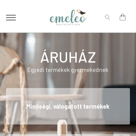
Search
for:
Search
for:
ÁRUHÁZ
Egyedi termékek gyermekednek
Minőségi, válogatott termékek