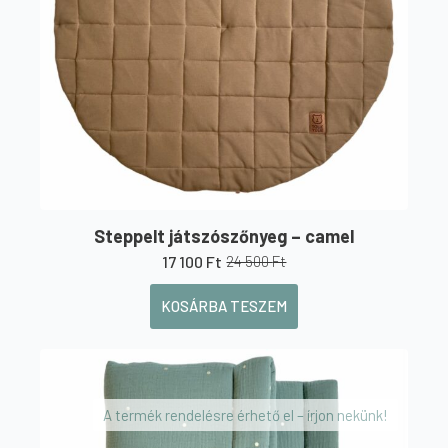
Steppelt játszószőnyeg – camel
17 100
Ft
24 500
Ft
Original
Current
price
price
KOSÁRBA TESZEM
was:
is:
24
17
500 Ft.
100 Ft.
A termék rendelésre érhető el – írjon nekünk!