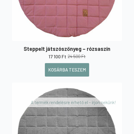
Steppelt játszószőnyeg – rózsaszín
17 100
Ft
24 500
Ft
Original
Current
price
price
KOSÁRBA TESZEM
was:
is:
24
17
500 Ft.
100 Ft.
A termék rendelésre érhető el – írjon nekünk!