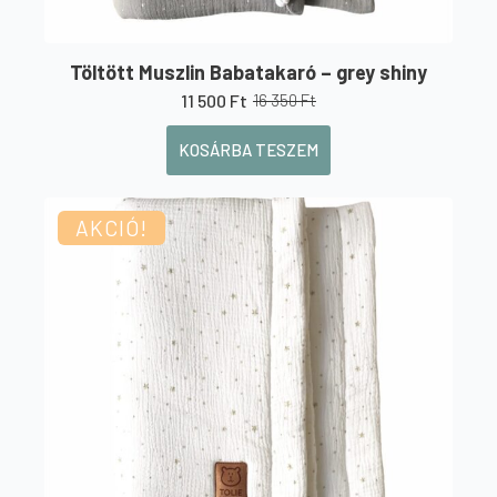
Töltött Muszlin Babatakaró – grey shiny
11 500
Ft
16 350
Ft
Original
Current
price
price
KOSÁRBA TESZEM
was:
is:
16
11
350 Ft.
500 Ft.
AKCIÓ!