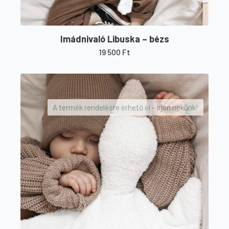
Imádnivaló Libuska – bézs
19 500
Ft
A termék rendelésre érhető el – írjon nekünk!