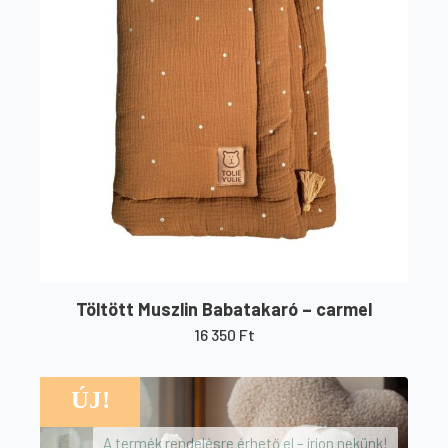
Töltött Muszlin Babatakaró – carmel
16 350
Ft
ÚJ!
A termék rendelésre érhető el – írjon nekünk!