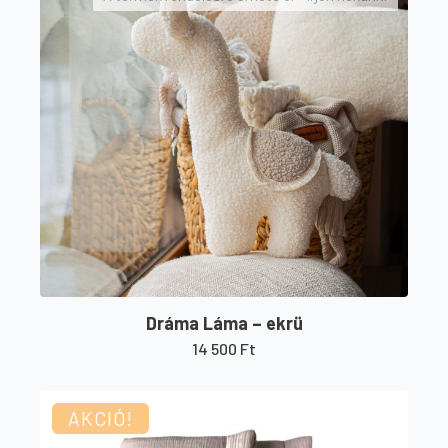
Dráma Láma – ekrü
14 500
Ft
AKCIÓ!