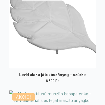
Levél alakú játszószőnyeg – szürke
8 300
Ft
AKCIÓ!