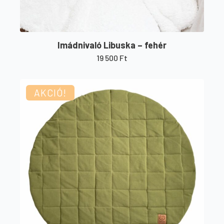
Imádnivaló Libuska – fehér
19 500
Ft
AKCIÓ!