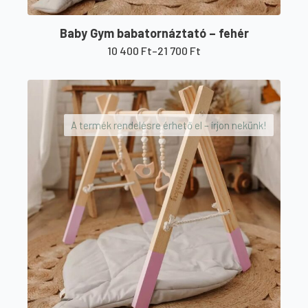
Baby Gym babatornáztató – fehér
10 400
Ft
–
21 700
Ft
Ártartomány:
10
Ennek
400 Ft
a
-
21
terméknek
700 Ft
A termék rendelésre érhető el – írjon nekünk!
több
variációja
van.
A
változatok
a
termékoldalon
választhatók
ki