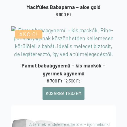
Macifüles Babapárna – aloe gold
8 900
Ft
AKCIÓ!
Pamut babaágynemű – kis mackók –
gyermek ágynemű
8 700
Ft
12 300
Ft
Original
Current
price
price
KOSÁRBA TESZEM
was:
is:
12
8
300 Ft.
700 Ft.
A termék rendelésre érhető el – írjon nekünk!